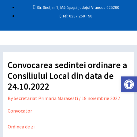
Skip
Post
Str. Siret, nr.1, Mărășești, județul Vrancea 625200
to
navigation
Tel: 0237 260 150
content
Ma
Me
Convocarea sedintei ordinare a
Consiliului Local din data de
Deschide ba
24.10.2022
By
Secretariat Primaria Marasesti
/
18 noiembrie 2022
Convocator
Ordinea de zi