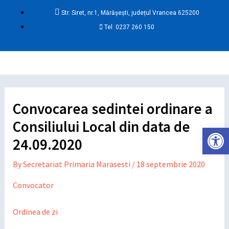
Skip
Post
Str. Siret, nr.1, Mărășești, județul Vrancea 625200
to
navigation
Tel: 0237 260 150
content
Ma
Me
Convocarea sedintei ordinare a
Consiliului Local din data de
Deschide ba
24.09.2020
By
Secretariat Primaria Marasesti
/
18 septembrie 2020
Convocator
Ordinea de zi