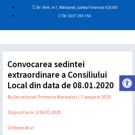
Skip
Post
Str. Siret, nr.1, Mărășești, județul Vrancea 625200
to
navigation
Tel: 0237 260 150
content
Ma
Me
Convocarea sedintei
extraordinare a Consiliului
Deschide ba
Local din data de 08.01.2020
By
Secretariat Primaria Marasesti
/
7 ianuarie 2020
Dispozitia nr. 2/06.01.2020
Ordinea de zi