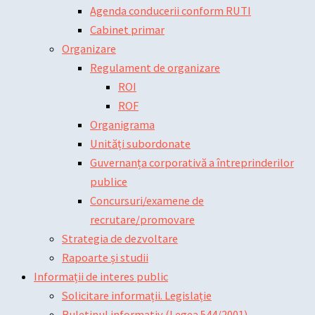
Agenda conducerii conform RUTI
Cabinet primar
Organizare
Regulament de organizare
ROI
ROF
Organigrama
Unități subordonate
Guvernanța corporativă a întreprinderilor
publice
Concursuri/examene de
recrutare/promovare
Strategia de dezvoltare
Rapoarte și studii
Informații de interes public
Solicitare informații. Legislație
Buletinul informativ (Legea 544/2001)