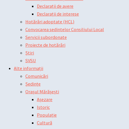
Declarații de avere
Declarații de interese
Hotărâri adoptate (HCL)
Convocarea sedintelor Consiliului Local
Servicii subordonate
Proiecte de hotărâri
Știri
SVSU
Alte informații
Comunicări
Ședințe
Orașul Mărășești
Așezare
Istoric
Populație
Cultură