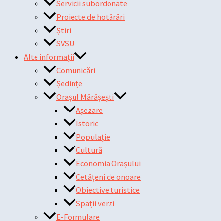
Servicii subordonate
Proiecte de hotărâri
Știri
SVSU
Alte informații
Comunicări
Ședințe
Orașul Mărășești
Așezare
Istoric
Populație
Cultură
Economia Orașului
Cetățeni de onoare
Obiective turistice
Spații verzi
E-Formulare