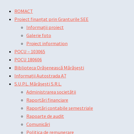
Skip
Main
Main
Post
ROMACT
to
Menu
Menu
navigation
Proiect finanțat prin Granturile SEE
content
Informații proiect
Galerie foto
Project information
POCU – 103065
POCU 180606
Biblioteca Orășenească Mărășești
Informații Autostrada A7
S.U.P.L. Mărășești S.R.L.
Administrarea societății
Raportări financiare
Raportări contabile semestriale
Rapoarte de audit
Comunicări
Politica de remunerare