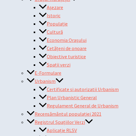
Așezare
Istoric
Populație
Cultură
Economia Orașului
Cetățeni de onoare
Obiective turistice
Spații verzi
E-Formulare
Urbanism
Certificate si autorizatii Urbanism
Plan Urbanistic General
Regulament General de Urbanism
Recensământul populației 2021
Registrul Spațiilor Verzi
Aplicație RLSV