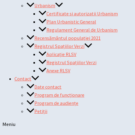
Urbanism
Certificate si autorizatii Urbanism
Plan Urbanistic General
Regulament General de Urbanism
Recensământul populației 2021
Registrul Spațiilor Verzi
Aplicație RLSV
Registrul Spațiilor Verzi
Anexe RLSV
Contact
Date contact
Program de funcționare
Program de audiențe
Petiții
Meniu