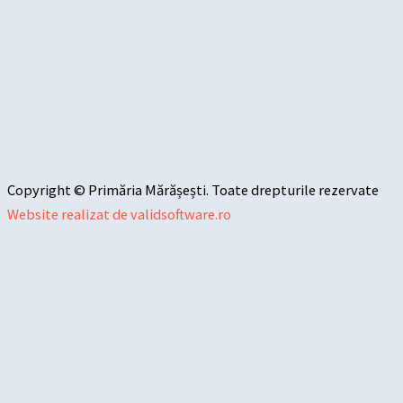
Copyright © Primăria Mărășești. Toate drepturile rezervate
Website realizat de validsoftware.ro
Sari la conținut
Deschide bara de unelte
Instrumente de accesibilitate
Mărește textul
Micșorează textul
Tonuri de gri