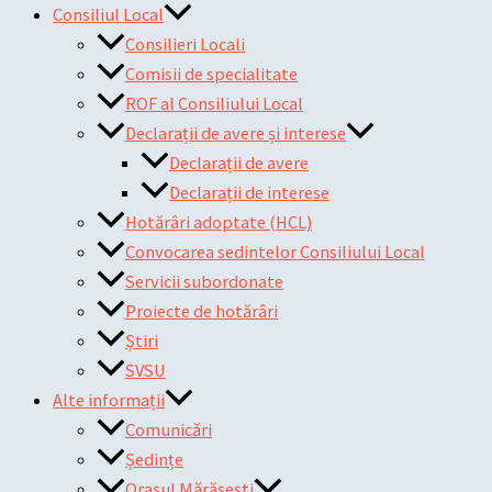
Consiliul Local
Consilieri Locali
Comisii de specialitate
ROF al Consiliului Local
Declarații de avere și interese
Declarații de avere
Declarații de interese
Hotărâri adoptate (HCL)
Convocarea sedintelor Consiliului Local
Servicii subordonate
Proiecte de hotărâri
Știri
SVSU
Alte informații
Comunicări
Ședințe
Orașul Mărășești