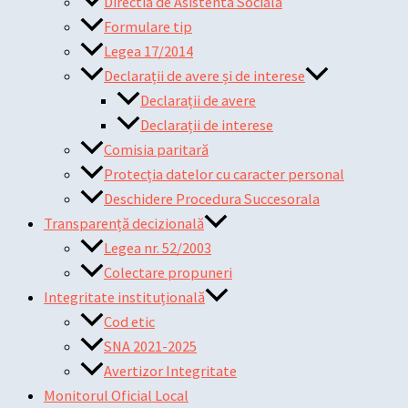
Directia de Asistenta Sociala
Formulare tip
Legea 17/2014
Declarații de avere și de interese
Declarații de avere
Declarații de interese
Comisia paritară
Protecția datelor cu caracter personal
Deschidere Procedura Succesorala
Transparență decizională
Legea nr. 52/2003
Colectare propuneri
Integritate instituțională
Cod etic
SNA 2021-2025
Avertizor Integritate
Monitorul Oficial Local