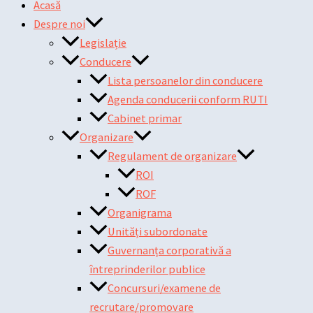
Acasă
Despre noi
Legislație
Conducere
Lista persoanelor din conducere
Agenda conducerii conform RUTI
Cabinet primar
Organizare
Regulament de organizare
ROI
ROF
Organigrama
Unități subordonate
Guvernanța corporativă a
întreprinderilor publice
Concursuri/examene de
recrutare/promovare