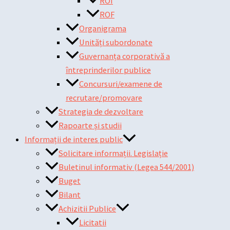
ROI
ROF
Organigrama
Unități subordonate
Guvernanța corporativă a
întreprinderilor publice
Concursuri/examene de
recrutare/promovare
Strategia de dezvoltare
Rapoarte și studii
Informații de interes public
Solicitare informații. Legislație
Buletinul informativ (Legea 544/2001)
Buget
Bilant
Achizitii Publice
Licitatii