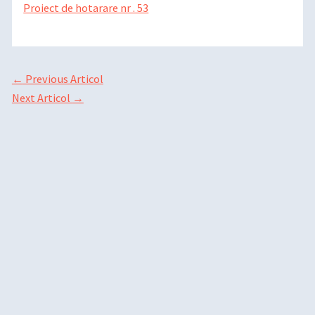
Proiect de hotarare nr . 53
←
Previous Articol
Next Articol
→