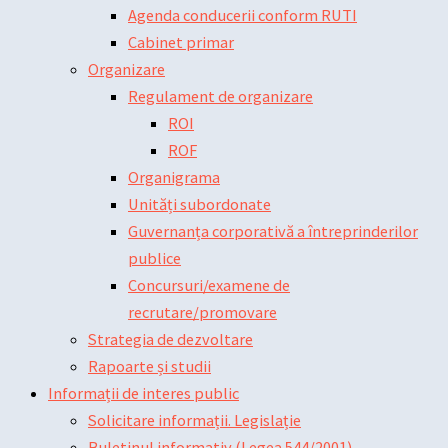
Agenda conducerii conform RUTI
Cabinet primar
Organizare
Regulament de organizare
ROI
ROF
Organigrama
Unități subordonate
Guvernanța corporativă a întreprinderilor
publice
Concursuri/examene de
recrutare/promovare
Strategia de dezvoltare
Rapoarte și studii
Informații de interes public
Solicitare informații. Legislație
Buletinul informativ (Legea 544/2001)