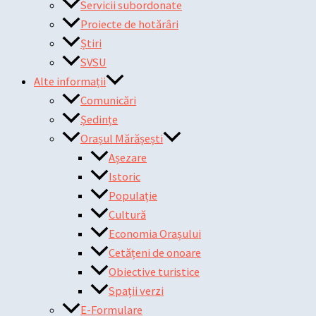
Servicii subordonate
Proiecte de hotărâri
Știri
SVSU
Alte informații
Comunicări
Ședințe
Orașul Mărășești
Așezare
Istoric
Populație
Cultură
Economia Orașului
Cetățeni de onoare
Obiective turistice
Spații verzi
E-Formulare