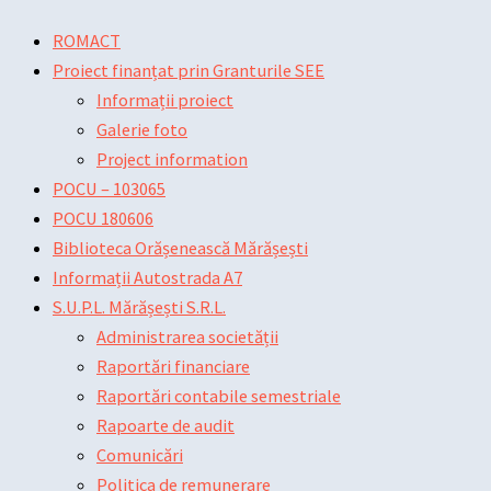
Skip
Main
Main
Post
ROMACT
to
Menu
Menu
navigation
Proiect finanțat prin Granturile SEE
content
Informații proiect
Galerie foto
Project information
POCU – 103065
POCU 180606
Biblioteca Orășenească Mărășești
Informații Autostrada A7
S.U.P.L. Mărășești S.R.L.
Administrarea societății
Raportări financiare
Raportări contabile semestriale
Rapoarte de audit
Comunicări
Politica de remunerare