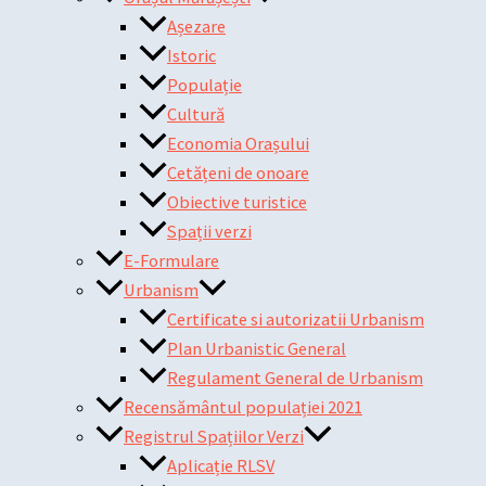
Așezare
Istoric
Populație
Cultură
Economia Orașului
Cetățeni de onoare
Obiective turistice
Spații verzi
E-Formulare
Urbanism
Certificate si autorizatii Urbanism
Plan Urbanistic General
Regulament General de Urbanism
Recensământul populației 2021
Registrul Spațiilor Verzi
Aplicație RLSV