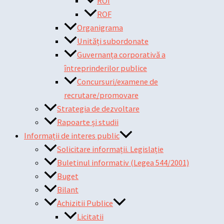
ROI
ROF
Organigrama
Unități subordonate
Guvernanța corporativă a
întreprinderilor publice
Concursuri/examene de
recrutare/promovare
Strategia de dezvoltare
Rapoarte și studii
Informații de interes public
Solicitare informații. Legislație
Buletinul informativ (Legea 544/2001)
Buget
Bilant
Achizitii Publice
Licitatii