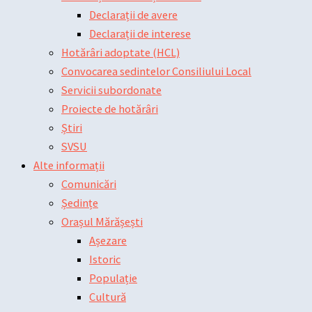
Declarații de avere
Declarații de interese
Hotărâri adoptate (HCL)
Convocarea sedintelor Consiliului Local
Servicii subordonate
Proiecte de hotărâri
Știri
SVSU
Alte informații
Comunicări
Ședințe
Orașul Mărășești
Așezare
Istoric
Populație
Cultură