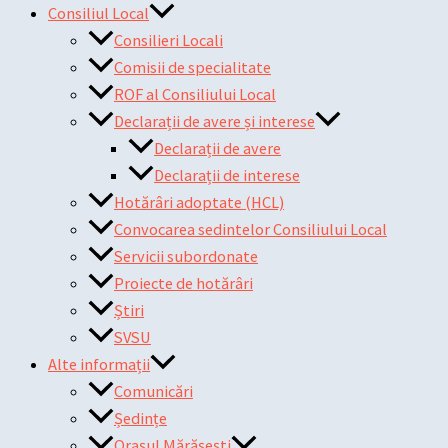
Consiliul Local
Consilieri Locali
Comisii de specialitate
ROF al Consiliului Local
Declarații de avere și interese
Declarații de avere
Declarații de interese
Hotărâri adoptate (HCL)
Convocarea sedintelor Consiliului Local
Servicii subordonate
Proiecte de hotărâri
Știri
SVSU
Alte informații
Comunicări
Ședințe
Orașul Mărășești