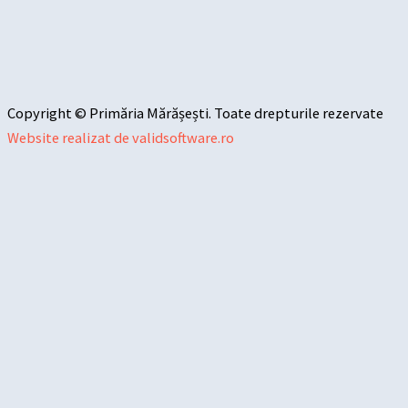
Copyright © Primăria Mărășești. Toate drepturile rezervate
Website realizat de validsoftware.ro
Sari la conținut
Deschide bara de unelte
Instrumente de accesibilitate
Mărește textul
Micșorează textul
Tonuri de gri
Contrast mare
Contrast negativ
Fundal luminos