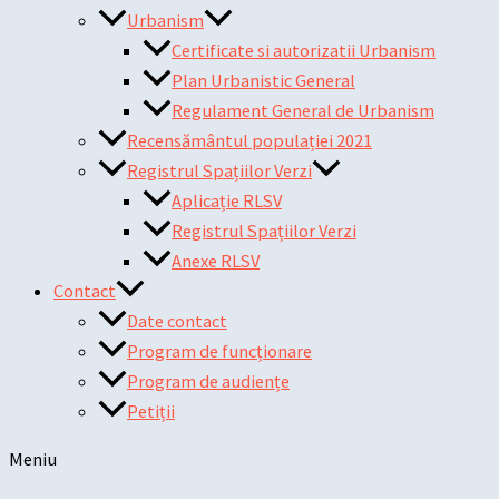
Urbanism
Certificate si autorizatii Urbanism
Plan Urbanistic General
Regulament General de Urbanism
Recensământul populației 2021
Registrul Spațiilor Verzi
Aplicație RLSV
Registrul Spațiilor Verzi
Anexe RLSV
Contact
Date contact
Program de funcționare
Program de audiențe
Petiții
Meniu