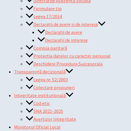
Directia de Asistenta Sociala
Formulare tip
Legea 17/2014
Declarații de avere și de interese
Declarații de avere
Declarații de interese
Comisia paritară
Protecția datelor cu caracter personal
Deschidere Procedura Succesorala
Transparență decizională
Legea nr. 52/2003
Colectare propuneri
Integritate instituțională
Cod etic
SNA 2021-2025
Avertizor Integritate
Monitorul Oficial Local