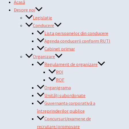
Acasă
Despre noi
Legislație
Conducere
Lista persoanelor din conducere
Agenda conducerii conform RUTI
Cabinet primar
Organizare
Regulament de organizare
ROI
ROF
Organigrama
Unități subordonate
Guvernanța corporativă a
întreprinderilor publice
Concursuri/examene de
recrutare/promovare