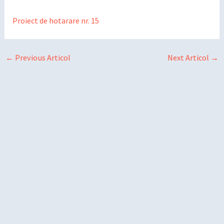
Proiect de hotarare nr. 15
←
Previous Articol
Next Articol
→