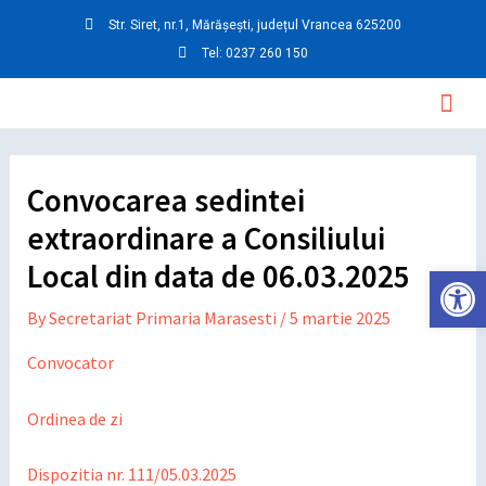
Skip
Post
Str. Siret, nr.1, Mărășești, județul Vrancea 625200
to
navigation
Tel: 0237 260 150
content
Mai
Men
Convocarea sedintei
extraordinare a Consiliului
Local din data de 06.03.2025
Deschide ba
By
Secretariat Primaria Marasesti
/
5 martie 2025
Convocator
Ordinea de zi
Dispozitia nr. 111/05.03.2025