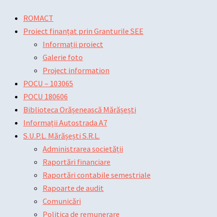
Skip
Main
Main
Post
ROMACT
to
Menu
Menu
navigation
Proiect finanțat prin Granturile SEE
content
Informații proiect
Galerie foto
Project information
POCU – 103065
POCU 180606
Biblioteca Orășenească Mărășești
Informații Autostrada A7
S.U.P.L. Mărășești S.R.L.
Administrarea societății
Raportări financiare
Raportări contabile semestriale
Rapoarte de audit
Comunicări
Politica de remunerare