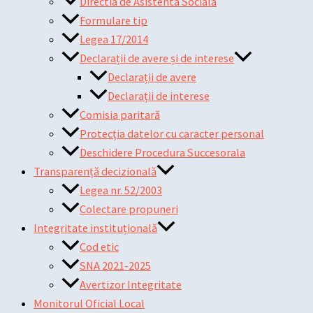
Directia de Asistenta Sociala
Formulare tip
Legea 17/2014
Declarații de avere și de interese
Declarații de avere
Declarații de interese
Comisia paritară
Protecția datelor cu caracter personal
Deschidere Procedura Succesorala
Transparență decizională
Legea nr. 52/2003
Colectare propuneri
Integritate instituțională
Cod etic
SNA 2021-2025
Avertizor Integritate
Monitorul Oficial Local