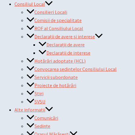
Consiliul Local
Consilieri Locali
Comisii de specialitate
ROF al Consiliului Local
Declarații de avere și interese
Declarații de avere
Declarații de interese
Hotărâri adoptate (HCL)
Convocarea sedintelor Consiliului Local
Servicii subordonate
Proiecte de hotărâri
Știri
SVSU
Alte informații
Comunicări
Ședințe
Orașul Mărășești