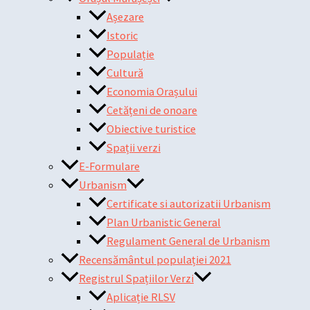
Așezare
Istoric
Populație
Cultură
Economia Orașului
Cetățeni de onoare
Obiective turistice
Spații verzi
E-Formulare
Urbanism
Certificate si autorizatii Urbanism
Plan Urbanistic General
Regulament General de Urbanism
Recensământul populației 2021
Registrul Spațiilor Verzi
Aplicație RLSV