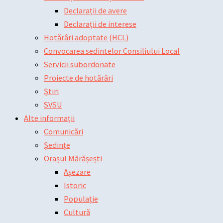
Declarații de avere
Declarații de interese
Hotărâri adoptate (HCL)
Convocarea sedintelor Consiliului Local
Servicii subordonate
Proiecte de hotărâri
Știri
SVSU
Alte informații
Comunicări
Ședințe
Orașul Mărășești
Așezare
Istoric
Populație
Cultură