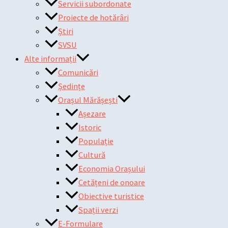
Servicii subordonate
Proiecte de hotărâri
Știri
SVSU
Alte informații
Comunicări
Ședințe
Orașul Mărășești
Așezare
Istoric
Populație
Cultură
Economia Orașului
Cetățeni de onoare
Obiective turistice
Spații verzi
E-Formulare