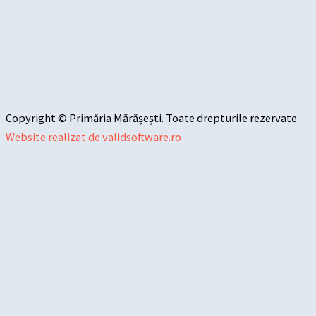
Copyright © Primăria Mărășești. Toate drepturile rezervate
Website realizat de validsoftware.ro
Sari la conținut
Deschide bara de unelte
Instrumente de accesibilitate
Mărește textul
Micșorează textul
Tonuri de gri
Contrast mare
Contrast negativ