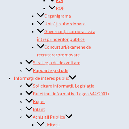
ROI
ROF
Organigrama
Unități subordonate
Guvernanța corporativă a
întreprinderilor publice
Concursuri/examene de
recrutare/promovare
Strategia de dezvoltare
Rapoarte și studii
Informații de interes public
Solicitare informații. Legislație
Buletinul informativ (Legea 544/2001)
Buget
Bilant
Achizitii Publice
Licitatii