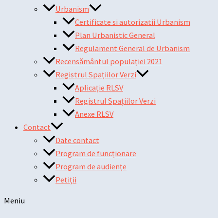
Urbanism
Certificate si autorizatii Urbanism
Plan Urbanistic General
Regulament General de Urbanism
Recensământul populației 2021
Registrul Spațiilor Verzi
Aplicație RLSV
Registrul Spațiilor Verzi
Anexe RLSV
Contact
Date contact
Program de funcționare
Program de audiențe
Petiții
Meniu