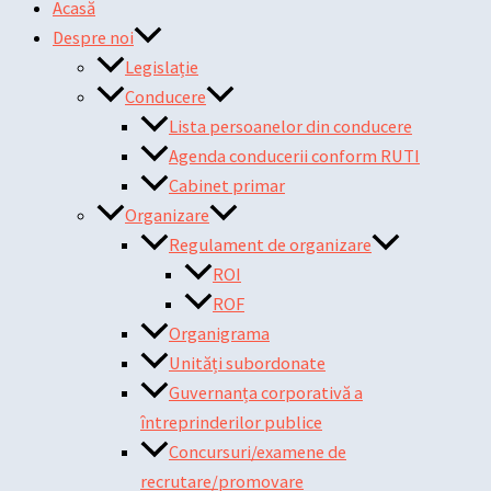
Acasă
Despre noi
Legislație
Conducere
Lista persoanelor din conducere
Agenda conducerii conform RUTI
Cabinet primar
Organizare
Regulament de organizare
ROI
ROF
Organigrama
Unități subordonate
Guvernanța corporativă a
întreprinderilor publice
Concursuri/examene de
recrutare/promovare