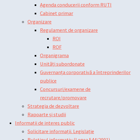
Agenda conducerii conform RUTI
Cabinet primar
Organizare
Regulament de organizare
ROI
ROF
Organigrama
Unități subordonate
Guvernanța corporativă a întreprinderilor
publice
Concursuri/examene de
recrutare/promovare
Strategia de dezvoltare
Rapoarte și studii
Informații de interes public
Solicitare informații. Legislație
Buletinul informativ (Legea 544/2001)