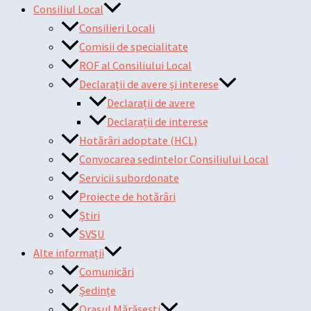
Consiliul Local
Consilieri Locali
Comisii de specialitate
ROF al Consiliului Local
Declarații de avere și interese
Declarații de avere
Declarații de interese
Hotărâri adoptate (HCL)
Convocarea sedintelor Consiliului Local
Servicii subordonate
Proiecte de hotărâri
Știri
SVSU
Alte informații
Comunicări
Ședințe
Orașul Mărășești