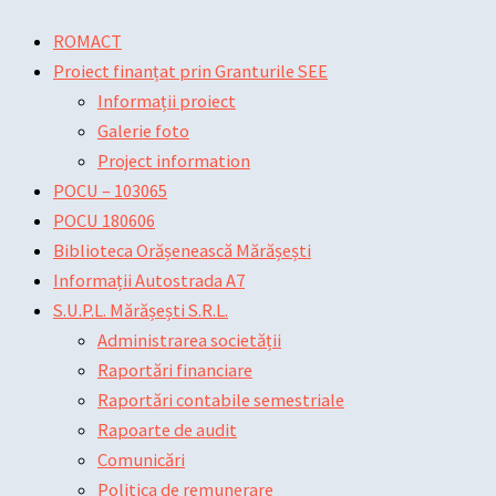
Skip
Main
Main
Post
ROMACT
to
Menu
Menu
navigation
Proiect finanțat prin Granturile SEE
content
Informații proiect
Galerie foto
Project information
POCU – 103065
POCU 180606
Biblioteca Orășenească Mărășești
Informații Autostrada A7
S.U.P.L. Mărășești S.R.L.
Administrarea societății
Raportări financiare
Raportări contabile semestriale
Rapoarte de audit
Comunicări
Politica de remunerare