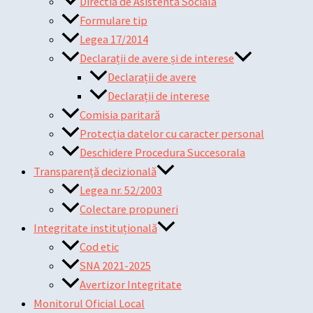
Directia de Asistenta Sociala
Formulare tip
Legea 17/2014
Declarații de avere și de interese
Declarații de avere
Declarații de interese
Comisia paritară
Protecția datelor cu caracter personal
Deschidere Procedura Succesorala
Transparență decizională
Legea nr. 52/2003
Colectare propuneri
Integritate instituțională
Cod etic
SNA 2021-2025
Avertizor Integritate
Monitorul Oficial Local