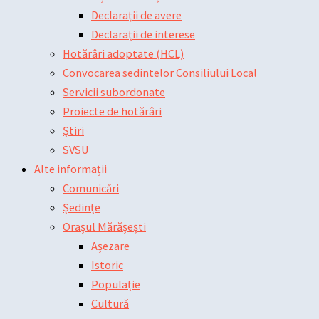
Declarații de avere
Declarații de interese
Hotărâri adoptate (HCL)
Convocarea sedintelor Consiliului Local
Servicii subordonate
Proiecte de hotărâri
Știri
SVSU
Alte informații
Comunicări
Ședințe
Orașul Mărășești
Așezare
Istoric
Populație
Cultură