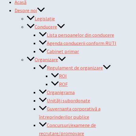
Acasă
Despre noi
Legislație
Conducere
Lista persoanelor din conducere
Agenda conducerii conform RUTI
Cabinet primar
Organizare
Regulament de organizare
ROI
ROF
Organigrama
Unități subordonate
Guvernanța corporativă a
întreprinderilor publice
Concursuri/examene de
recrutare/promovare