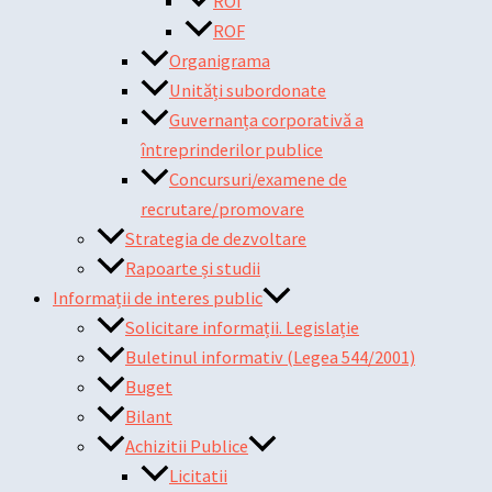
ROI
ROF
Organigrama
Unități subordonate
Guvernanța corporativă a
întreprinderilor publice
Concursuri/examene de
recrutare/promovare
Strategia de dezvoltare
Rapoarte și studii
Informații de interes public
Solicitare informații. Legislație
Buletinul informativ (Legea 544/2001)
Buget
Bilant
Achizitii Publice
Licitatii