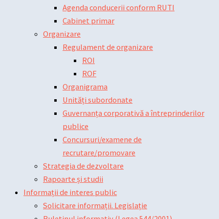
Agenda conducerii conform RUTI
Cabinet primar
Organizare
Regulament de organizare
ROI
ROF
Organigrama
Unități subordonate
Guvernanța corporativă a întreprinderilor
publice
Concursuri/examene de
recrutare/promovare
Strategia de dezvoltare
Rapoarte și studii
Informații de interes public
Solicitare informații. Legislație
Buletinul informativ (Legea 544/2001)