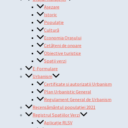
Așezare
Istoric
Populație
Cultură
Economia Orașului
Cetățeni de onoare
Obiective turistice
Spații verzi
E-Formulare
Urbanism
Certificate si autorizatii Urbanism
Plan Urbanistic General
Regulament General de Urbanism
Recensământul populației 2021
Registrul Spațiilor Verzi
Aplicație RLSV