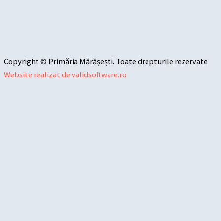
Copyright © Primăria Mărășești. Toate drepturile rezervate
Website realizat de validsoftware.ro
Sari la conținut
Deschide bara de unelte
Instrumente de accesibilitate
Mărește textul
Micșorează textul
Tonuri de gri
Contrast mare
Contrast negativ
Fundal luminos