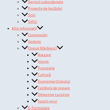
Servicii subordonate
Proiecte de hotărâri
Știri
SVSU
Alte informații
Comunicări
Ședințe
Orașul Mărășești
Așezare
Istoric
Populație
Cultură
Economia Orașului
Cetățeni de onoare
Obiective turistice
Spații verzi
E-Formulare