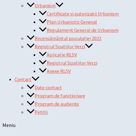
Urbanism
Certificate si autorizatii Urbanism
Plan Urbanistic General
Regulament General de Urbanism
Recensământul populației 2021
Registrul Spațiilor Verzi
Aplicație RLSV
Registrul Spațiilor Verzi
Anexe RLSV
Contact
Date contact
Program de funcționare
Program de audiențe
Petiții
Meniu