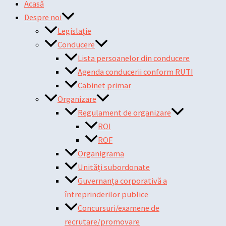
Acasă
Despre noi
Legislație
Conducere
Lista persoanelor din conducere
Agenda conducerii conform RUTI
Cabinet primar
Organizare
Regulament de organizare
ROI
ROF
Organigrama
Unități subordonate
Guvernanța corporativă a
întreprinderilor publice
Concursuri/examene de
recrutare/promovare