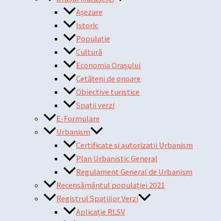
Așezare
Istoric
Populație
Cultură
Economia Orașului
Cetățeni de onoare
Obiective turistice
Spații verzi
E-Formulare
Urbanism
Certificate si autorizatii Urbanism
Plan Urbanistic General
Regulament General de Urbanism
Recensământul populației 2021
Registrul Spațiilor Verzi
Aplicație RLSV