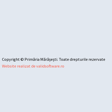
Copyright © Primăria Mărășești. Toate drepturile rezervate
Website realizat de validsoftware.ro
Sari la conținut
Deschide bara de unelte
Instrumente de accesibilitate
Mărește textul
Micșorează textul