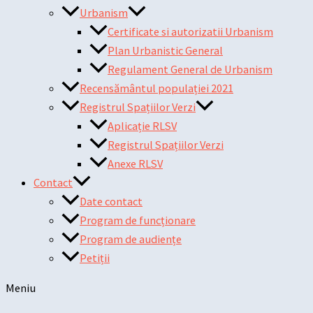
Urbanism
Certificate si autorizatii Urbanism
Plan Urbanistic General
Regulament General de Urbanism
Recensământul populației 2021
Registrul Spațiilor Verzi
Aplicație RLSV
Registrul Spațiilor Verzi
Anexe RLSV
Contact
Date contact
Program de funcționare
Program de audiențe
Petiții
Meniu