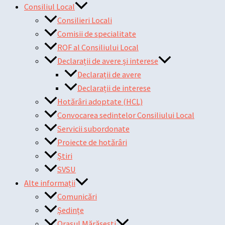
Consiliul Local
Consilieri Locali
Comisii de specialitate
ROF al Consiliului Local
Declarații de avere și interese
Declarații de avere
Declarații de interese
Hotărâri adoptate (HCL)
Convocarea sedintelor Consiliului Local
Servicii subordonate
Proiecte de hotărâri
Știri
SVSU
Alte informații
Comunicări
Ședințe
Orașul Mărășești