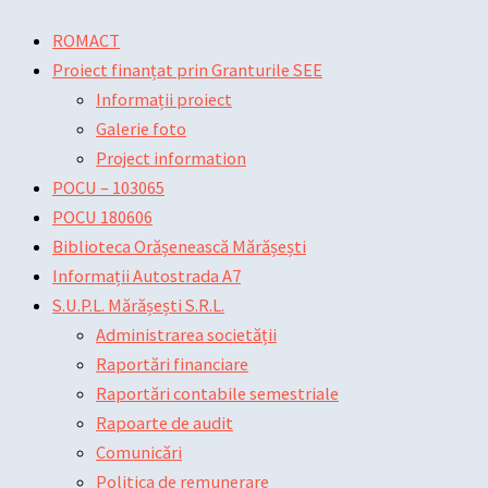
Skip
Main
Main
Post
ROMACT
to
Menu
Menu
navigation
Proiect finanțat prin Granturile SEE
content
Informații proiect
Galerie foto
Project information
POCU – 103065
POCU 180606
Biblioteca Orășenească Mărășești
Informații Autostrada A7
S.U.P.L. Mărășești S.R.L.
Administrarea societății
Raportări financiare
Raportări contabile semestriale
Rapoarte de audit
Comunicări
Politica de remunerare