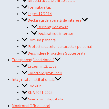
Directia de Asistenta Sociala
Formulare tip
Legea 17/2014
Declarații de avere și de interese
Declarații de avere
Declarații de interese
Comisia paritară
Protecția datelor cu caracter personal
Deschidere Procedura Succesorala
Transparență decizională
Legea nr. 52/2003
Colectare propuneri
Integritate instituțională
Cod etic
SNA 2021-2025
Avertizor Integritate
Monitorul Oficial Local