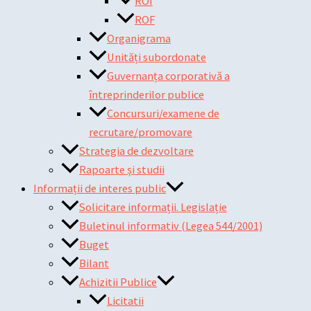
ROI
ROF
Organigrama
Unități subordonate
Guvernanța corporativă a
întreprinderilor publice
Concursuri/examene de
recrutare/promovare
Strategia de dezvoltare
Rapoarte și studii
Informații de interes public
Solicitare informații. Legislație
Buletinul informativ (Legea 544/2001)
Buget
Bilant
Achizitii Publice
Licitatii