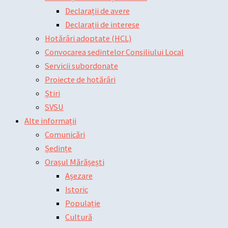
Declarații de avere
Declarații de interese
Hotărâri adoptate (HCL)
Convocarea sedintelor Consiliului Local
Servicii subordonate
Proiecte de hotărâri
Știri
SVSU
Alte informații
Comunicări
Ședințe
Orașul Mărășești
Așezare
Istoric
Populație
Cultură