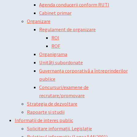
Agenda conducerii conform RUTI
Cabinet primar
Organizare
Regulament de organizare
ROI
ROF
Organigrama
Unități subordonate
Guvernanța corporativă a întreprinderilor
publice
Concursuri/examene de
recrutare/promovare
Strategia de dezvoltare
Rapoarte și studii
Informații de interes public
Solicitare informații. Legislație
Buletinul informativ (Legea 544/2001)