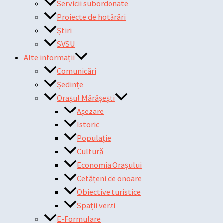
Servicii subordonate
Proiecte de hotărâri
Știri
SVSU
Alte informații
Comunicări
Ședințe
Orașul Mărășești
Așezare
Istoric
Populație
Cultură
Economia Orașului
Cetățeni de onoare
Obiective turistice
Spații verzi
E-Formulare