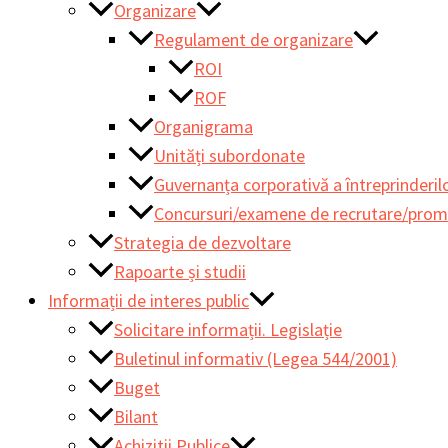
Organizare
Regulament de organizare
ROI
ROF
Organigrama
Unități subordonate
Guvernanța corporativă a întreprinderilo
Concursuri/examene de recrutare/pro
Strategia de dezvoltare
Rapoarte și studii
Informații de interes public
Solicitare informații. Legislație
Buletinul informativ (Legea 544/2001)
Buget
Bilant
Achizitii Publice