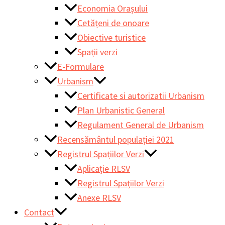
Economia Orașului
Cetățeni de onoare
Obiective turistice
Spații verzi
E-Formulare
Urbanism
Certificate si autorizatii Urbanism
Plan Urbanistic General
Regulament General de Urbanism
Recensământul populației 2021
Registrul Spațiilor Verzi
Aplicație RLSV
Registrul Spațiilor Verzi
Anexe RLSV
Contact