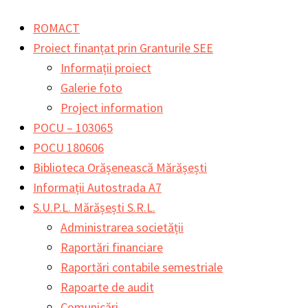
Skip
Main
Main
Search
ROMACT
to
Menu
Menu
for:
Proiect finanțat prin Granturile SEE
content
Informații proiect
Galerie foto
Project information
POCU – 103065
POCU 180606
Biblioteca Orășenească Mărășești
Informații Autostrada A7
S.U.P.L. Mărășești S.R.L.
Administrarea societății
Raportări financiare
Raportări contabile semestriale
Rapoarte de audit
Comunicări