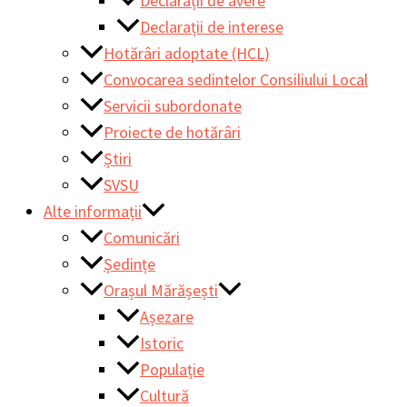
Declarații de avere
Declarații de interese
Hotărâri adoptate (HCL)
Convocarea sedintelor Consiliului Local
Servicii subordonate
Proiecte de hotărâri
Știri
SVSU
Alte informații
Comunicări
Ședințe
Orașul Mărășești
Așezare
Istoric
Populație
Cultură