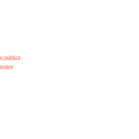
r publice
movare