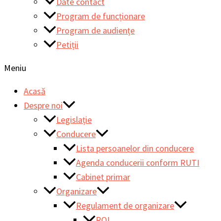
Date contact
Program de funcționare
Program de audiențe
Petiții
Meniu
Acasă
Despre noi
Legislație
Conducere
Lista persoanelor din conducere
Agenda conducerii conform RUTI
Cabinet primar
Organizare
Regulament de organizare
ROI