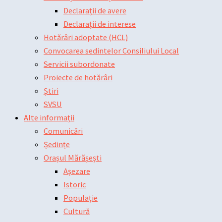
Declarații de avere
Declarații de interese
Hotărâri adoptate (HCL)
Convocarea sedintelor Consiliului Local
Servicii subordonate
Proiecte de hotărâri
Știri
SVSU
Alte informații
Comunicări
Ședințe
Orașul Mărășești
Așezare
Istoric
Populație
Cultură