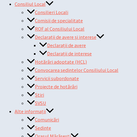
Consiliul Local
Consilieri Locali
Comisii de specialitate
ROF al Consiliului Local
Declarații de avere și interese
Declarații de avere
Declarații de interese
Hotărâri adoptate (HCL)
Convocarea sedintelor Consiliului Local
Servicii subordonate
Proiecte de hotărâri
Știri
SVSU
Alte informații
Comunicări
Ședințe
Orașul Mărășești