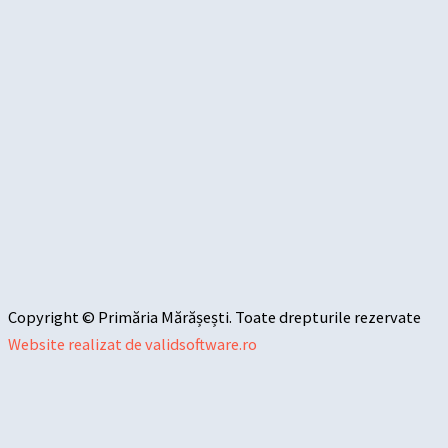
Copyright © Primăria Mărășești. Toate drepturile rezervate
Website realizat de validsoftware.ro
Sari la conținut
Deschide bara de unelte
Instrumente de accesibilitate