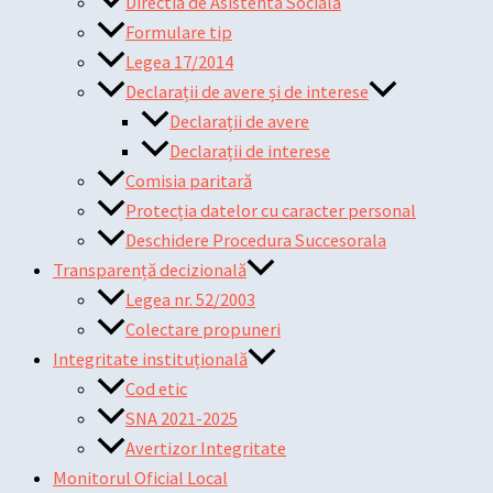
Directia de Asistenta Sociala
Formulare tip
Legea 17/2014
Declarații de avere și de interese
Declarații de avere
Declarații de interese
Comisia paritară
Protecția datelor cu caracter personal
Deschidere Procedura Succesorala
Transparență decizională
Legea nr. 52/2003
Colectare propuneri
Integritate instituțională
Cod etic
SNA 2021-2025
Avertizor Integritate
Monitorul Oficial Local