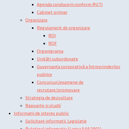
Agenda conducerii conform RUTI
Cabinet primar
Organizare
Regulament de organizare
ROI
ROF
Organigrama
Unități subordonate
Guvernanța corporativă a întreprinderilor
publice
Concursuri/examene de
recrutare/promovare
Strategia de dezvoltare
Rapoarte și studii
Informații de interes public
Solicitare informații. Legislație
Buletinul informativ (Legea 544/2001)