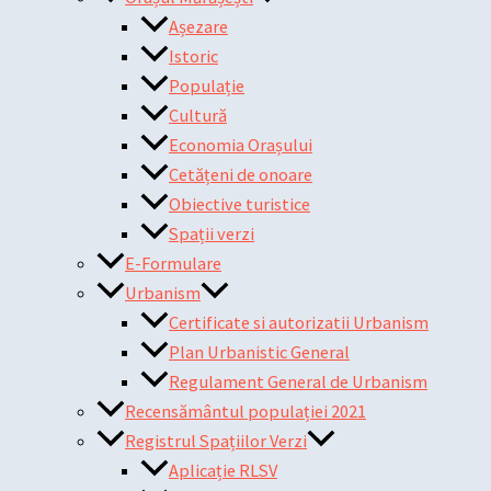
Așezare
Istoric
Populație
Cultură
Economia Orașului
Cetățeni de onoare
Obiective turistice
Spații verzi
E-Formulare
Urbanism
Certificate si autorizatii Urbanism
Plan Urbanistic General
Regulament General de Urbanism
Recensământul populației 2021
Registrul Spațiilor Verzi
Aplicație RLSV