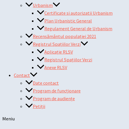
Urbanism
Certificate si autorizatii Urbanism
Plan Urbanistic General
Regulament General de Urbanism
Recensământul populației 2021
Registrul Spațiilor Verzi
Aplicație RLSV
Registrul Spațiilor Verzi
Anexe RLSV
Contact
Date contact
Program de funcționare
Program de audiențe
Petiții
Meniu