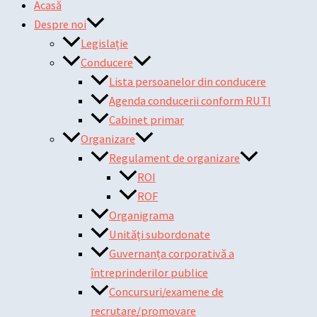
Acasă
Despre noi
Legislație
Conducere
Lista persoanelor din conducere
Agenda conducerii conform RUTI
Cabinet primar
Organizare
Regulament de organizare
ROI
ROF
Organigrama
Unități subordonate
Guvernanța corporativă a
întreprinderilor publice
Concursuri/examene de
recrutare/promovare