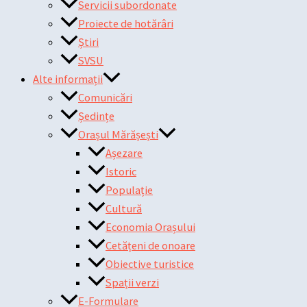
Servicii subordonate
Proiecte de hotărâri
Știri
SVSU
Alte informații
Comunicări
Ședințe
Orașul Mărășești
Așezare
Istoric
Populație
Cultură
Economia Orașului
Cetățeni de onoare
Obiective turistice
Spații verzi
E-Formulare