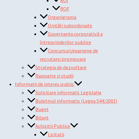
ROI
ROF
Organigrama
Unități subordonate
Guvernanța corporativă a
întreprinderilor publice
Concursuri/examene de
recrutare/promovare
Strategia de dezvoltare
Rapoarte și studii
Informații de interes public
Solicitare informații. Legislație
Buletinul informativ (Legea 544/2001)
Buget
Bilant
Achizitii Publice
Licitatii