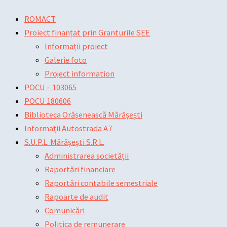
Skip
Main
Main
Post
ROMACT
to
Menu
Menu
navigation
Proiect finanțat prin Granturile SEE
content
Informații proiect
Galerie foto
Project information
POCU – 103065
POCU 180606
Biblioteca Orășenească Mărășești
Informații Autostrada A7
S.U.P.L. Mărășești S.R.L.
Administrarea societății
Raportări financiare
Raportări contabile semestriale
Rapoarte de audit
Comunicări
Politica de remunerare