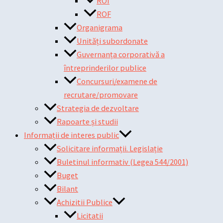
ROI
ROF
Organigrama
Unități subordonate
Guvernanța corporativă a
întreprinderilor publice
Concursuri/examene de
recrutare/promovare
Strategia de dezvoltare
Rapoarte și studii
Informații de interes public
Solicitare informații. Legislație
Buletinul informativ (Legea 544/2001)
Buget
Bilant
Achizitii Publice
Licitatii