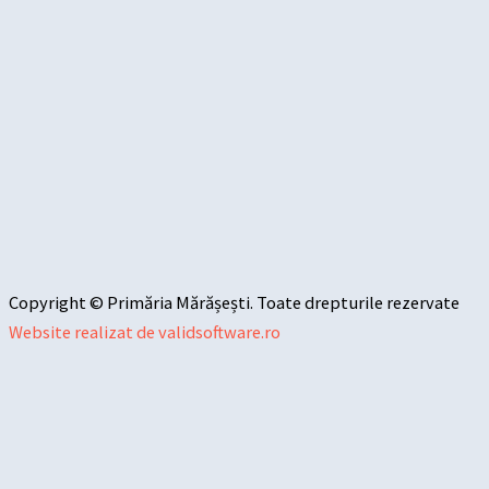
Copyright © Primăria Mărășești. Toate drepturile rezervate
Website realizat de validsoftware.ro
Sari la conținut
Deschide bara de unelte
Instrumente de accesibilitate
Mărește textul