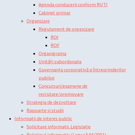
Agenda conducerii conform RUTI
Cabinet primar
Organizare
Regulament de organizare
ROI
ROF
Organigrama
Unități subordonate
Guvernanța corporativă a întreprinderilor
publice
Concursuri/examene de
recrutare/promovare
Strategia de dezvoltare
Rapoarte și studii
Informații de interes public
Solicitare informații. Legislație
Buletinul informativ (Legea 544/2001)