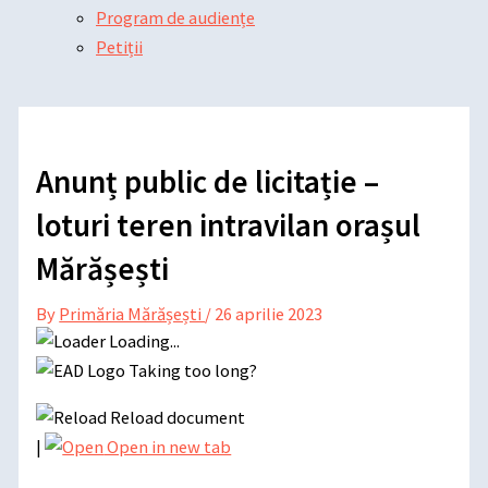
Program de audiențe
Petiții
Anunț public de licitație –
loturi teren intravilan orașul
Mărășești
By
Primăria Mărășești
/
26 aprilie 2023
Loading...
Taking too long?
Reload document
|
Open in new tab