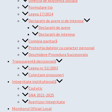
Directia de Asistenta Sociala
Formulare tip
Legea 17/2014
Declarații de avere și de interese
Declarații de avere
Declarații de interese
Comisia paritară
Protecția datelor cu caracter personal
Deschidere Procedura Succesorala
Transparență decizională
Legea nr. 52/2003
Colectare propuneri
Integritate instituțională
Cod etic
SNA 2021-2025
Avertizor Integritate
Monitorul Oficial Local