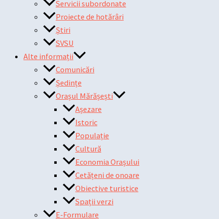
Servicii subordonate
Proiecte de hotărâri
Știri
SVSU
Alte informații
Comunicări
Ședințe
Orașul Mărășești
Așezare
Istoric
Populație
Cultură
Economia Orașului
Cetățeni de onoare
Obiective turistice
Spații verzi
E-Formulare