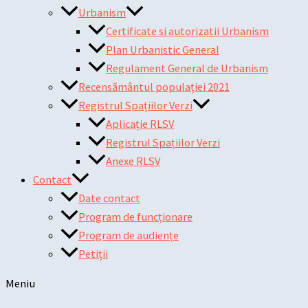
Urbanism
Certificate si autorizatii Urbanism
Plan Urbanistic General
Regulament General de Urbanism
Recensământul populației 2021
Registrul Spațiilor Verzi
Aplicație RLSV
Registrul Spațiilor Verzi
Anexe RLSV
Contact
Date contact
Program de funcționare
Program de audiențe
Petiții
Meniu