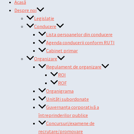
Acasă
Despre noi
Legislație
Conducere
Lista persoanelor din conducere
Agenda conducerii conform RUTI
Cabinet primar
Organizare
Regulament de organizare
ROI
ROF
Organigrama
Unități subordonate
Guvernanța corporativă a
întreprinderilor publice
Concursuri/examene de
recrutare/promovare