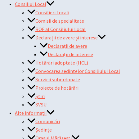
Consiliul Local
Consilieri Locali
Comisii de specialitate
ROF al Consiliului Local
Declarații de avere și interese
Declarații de avere
Declarații de interese
Hotărâri adoptate (HCL)
Convocarea sedintelor Consiliului Local
Servicii subordonate
Proiecte de hotărâri
Știri
SVSU
Alte informații
Comunicări
Ședințe
Orașul Mărășești