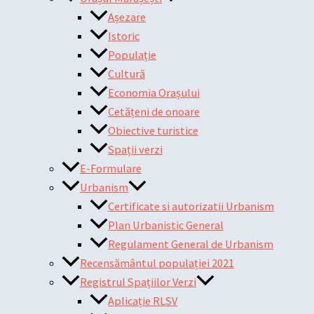
Așezare
Istoric
Populație
Cultură
Economia Orașului
Cetățeni de onoare
Obiective turistice
Spații verzi
E-Formulare
Urbanism
Certificate si autorizatii Urbanism
Plan Urbanistic General
Regulament General de Urbanism
Recensământul populației 2021
Registrul Spațiilor Verzi
Aplicație RLSV