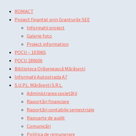
Skip
Main
Main
Post
ROMACT
to
Menu
Menu
navigation
Proiect finanțat prin Granturile SEE
content
Informații proiect
Galerie foto
Project information
POCU – 103065
POCU 180606
Biblioteca Orășenească Mărășești
Informații Autostrada A7
S.U.P.L. Mărășești S.R.L.
Administrarea societății
Raportări financiare
Raportări contabile semestriale
Rapoarte de audit
Comunicări
Politica de remunerare