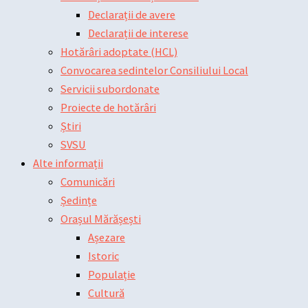
Declarații de avere
Declarații de interese
Hotărâri adoptate (HCL)
Convocarea sedintelor Consiliului Local
Servicii subordonate
Proiecte de hotărâri
Știri
SVSU
Alte informații
Comunicări
Ședințe
Orașul Mărășești
Așezare
Istoric
Populație
Cultură