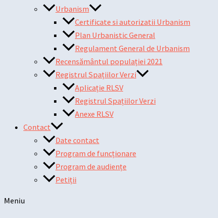
Urbanism
Certificate si autorizatii Urbanism
Plan Urbanistic General
Regulament General de Urbanism
Recensământul populației 2021
Registrul Spațiilor Verzi
Aplicație RLSV
Registrul Spațiilor Verzi
Anexe RLSV
Contact
Date contact
Program de funcționare
Program de audiențe
Petiții
Meniu