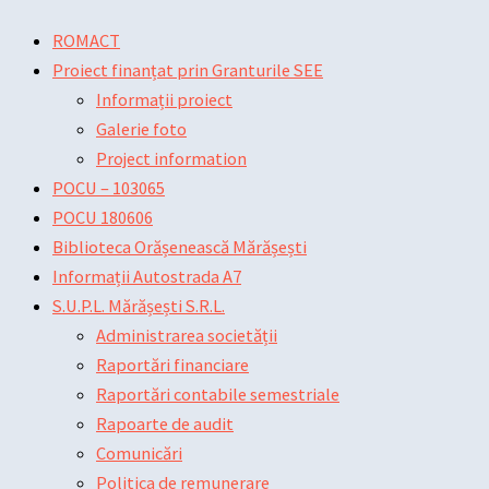
Skip
Main
Main
Post
ROMACT
to
Menu
Menu
navigation
Proiect finanțat prin Granturile SEE
content
Informații proiect
Galerie foto
Project information
POCU – 103065
POCU 180606
Biblioteca Orășenească Mărășești
Informații Autostrada A7
S.U.P.L. Mărășești S.R.L.
Administrarea societății
Raportări financiare
Raportări contabile semestriale
Rapoarte de audit
Comunicări
Politica de remunerare