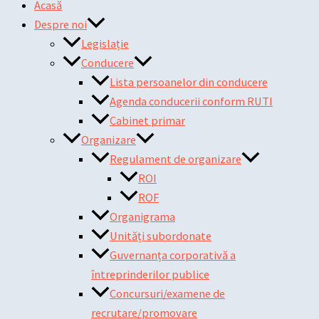
Acasă
Despre noi
Legislație
Conducere
Lista persoanelor din conducere
Agenda conducerii conform RUTI
Cabinet primar
Organizare
Regulament de organizare
ROI
ROF
Organigrama
Unități subordonate
Guvernanța corporativă a
întreprinderilor publice
Concursuri/examene de
recrutare/promovare