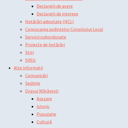
Declarații de avere
Declarații de interese
Hotărâri adoptate (HCL)
Convocarea sedintelor Consiliului Local
Servicii subordonate
Proiecte de hotărâri
Știri
SVSU
Alte informații
Comunicări
Ședințe
Orașul Mărășești
Așezare
Istoric
Populație
Cultură