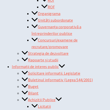
ROI
ROF
Organigrama
Unități subordonate
Guvernanța corporativă a
întreprinderilor publice
Concursuri/examene de
recrutare/promovare
Strategia de dezvoltare
Rapoarte și studii
Informații de interes public
Solicitare informații. Legislație
Buletinul informativ (Legea 544/2001)
Buget
Bilant
Achizitii Publice
Licitatii