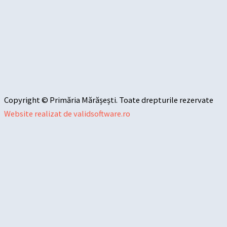
Copyright © Primăria Mărășești. Toate drepturile rezervate
Website realizat de validsoftware.ro
Sari la conținut
Deschide bara de unelte
Instrumente de accesibilitate
Mărește textul
Micșorează textul
Tonuri de gri
Contrast mare