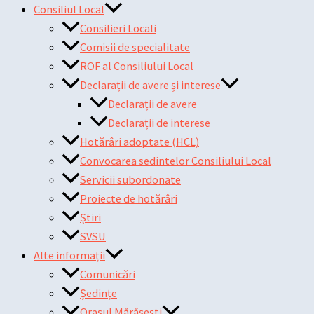
Consiliul Local
Consilieri Locali
Comisii de specialitate
ROF al Consiliului Local
Declarații de avere și interese
Declarații de avere
Declarații de interese
Hotărâri adoptate (HCL)
Convocarea sedintelor Consiliului Local
Servicii subordonate
Proiecte de hotărâri
Știri
SVSU
Alte informații
Comunicări
Ședințe
Orașul Mărășești