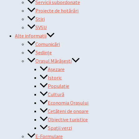
Servicii subordonate
Proiecte de hotărâri
Știri
SVSU
Alte informații
Comunicări
Ședințe
Orașul Mărășești
Așezare
Istoric
Populație
Cultură
Economia Orașului
Cetățeni de onoare
Obiective turistice
Spații verzi
E-Formulare