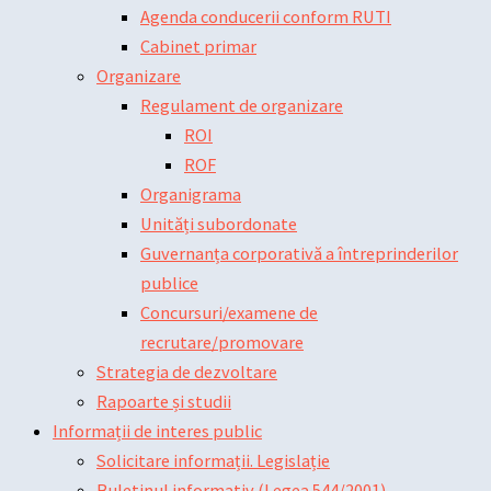
Agenda conducerii conform RUTI
Cabinet primar
Organizare
Regulament de organizare
ROI
ROF
Organigrama
Unități subordonate
Guvernanța corporativă a întreprinderilor
publice
Concursuri/examene de
recrutare/promovare
Strategia de dezvoltare
Rapoarte și studii
Informații de interes public
Solicitare informații. Legislație
Buletinul informativ (Legea 544/2001)