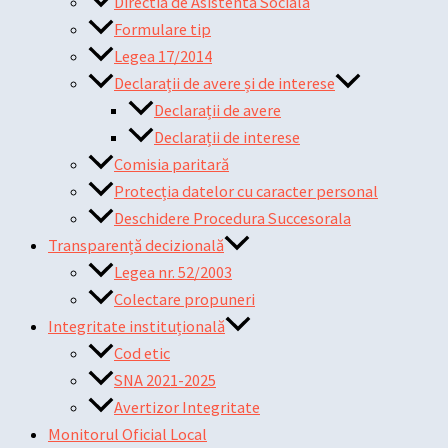
Directia de Asistenta Sociala
Formulare tip
Legea 17/2014
Declarații de avere și de interese
Declarații de avere
Declarații de interese
Comisia paritară
Protecția datelor cu caracter personal
Deschidere Procedura Succesorala
Transparență decizională
Legea nr. 52/2003
Colectare propuneri
Integritate instituțională
Cod etic
SNA 2021-2025
Avertizor Integritate
Monitorul Oficial Local