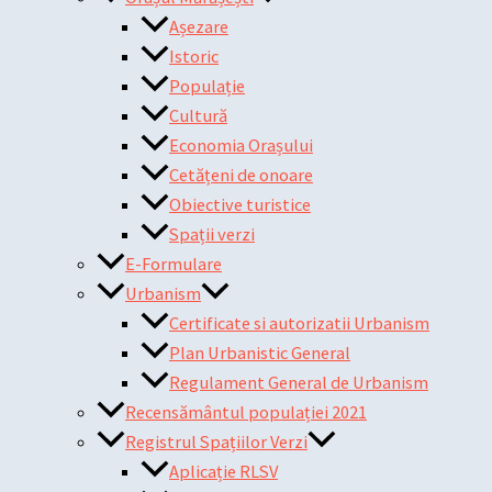
Așezare
Istoric
Populație
Cultură
Economia Orașului
Cetățeni de onoare
Obiective turistice
Spații verzi
E-Formulare
Urbanism
Certificate si autorizatii Urbanism
Plan Urbanistic General
Regulament General de Urbanism
Recensământul populației 2021
Registrul Spațiilor Verzi
Aplicație RLSV