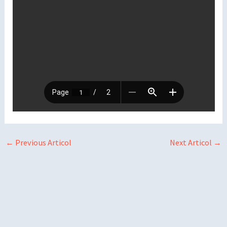
←
Previous Articol
Next Articol
→