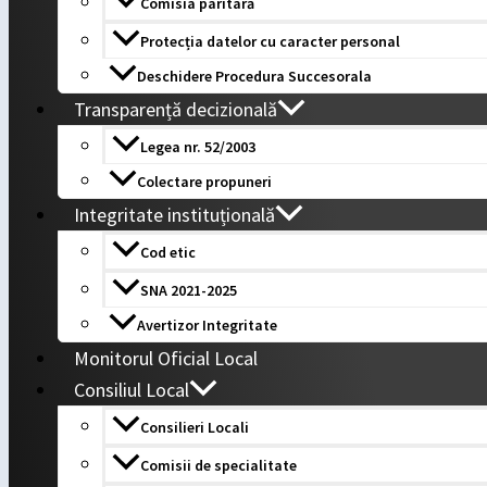
Comisia paritară
Protecția datelor cu caracter personal
Deschidere Procedura Succesorala
Transparență decizională
Legea nr. 52/2003
Colectare propuneri
Integritate instituțională
Cod etic
SNA 2021-2025
Avertizor Integritate
Monitorul Oficial Local
Consiliul Local
Consilieri Locali
Comisii de specialitate