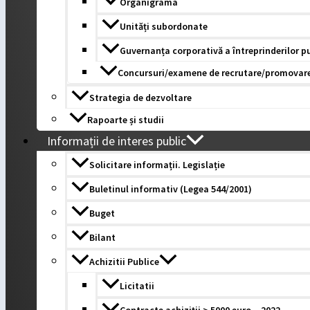
Organigrama
Unități subordonate
Guvernanța corporativă a întreprinderilor p
Concursuri/examene de recrutare/promovar
Strategia de dezvoltare
Rapoarte și studii
Informații de interes public
Solicitare informații. Legislație
Buletinul informativ (Legea 544/2001)
Buget
Bilant
Achizitii Publice
Licitatii