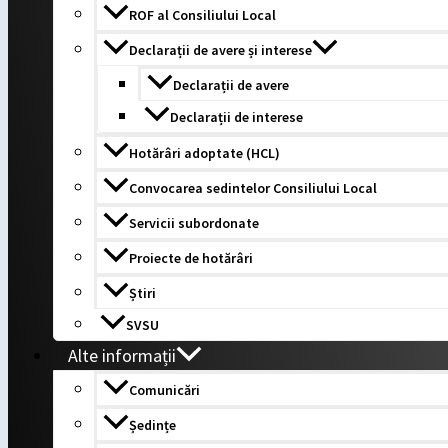
ROF al Consiliului Local
Declarații de avere și interese
Declarații de avere
Declarații de interese
Hotărâri adoptate (HCL)
Convocarea sedintelor Consiliului Local
Servicii subordonate
Proiecte de hotărâri
Știri
SVSU
Alte informații
Comunicări
Ședințe