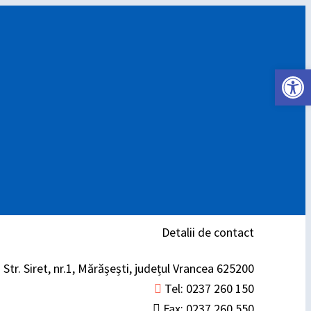
Deschide ba
Detalii de contact
Str. Siret, nr.1, Mărășești, județul Vrancea 625200
Tel: 0237 260 150
Fax: 0237 260 550