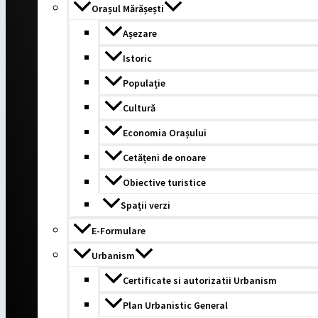
Orașul Mărășești
Așezare
Istoric
Populație
Cultură
Economia Orașului
Cetățeni de onoare
Obiective turistice
Spații verzi
E-Formulare
Urbanism
Certificate si autorizatii Urbanism
Plan Urbanistic General