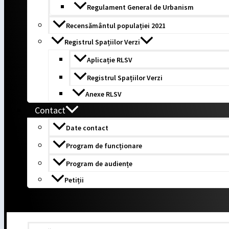
Regulament General de Urbanism
Recensământul populației 2021
Registrul Spațiilor Verzi
Aplicație RLSV
Registrul Spațiilor Verzi
Anexe RLSV
Contact
Date contact
Program de funcționare
Program de audiențe
Petiții