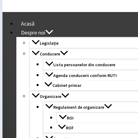
Comunicări
Politica de remunerare
Meniu
Acasă
Despre noi
Legislație
Conducere
Lista persoanelor din conducere
Agenda conducerii conform RUTI
Cabinet primar
Organizare
Regulament de organizare
ROI
ROF