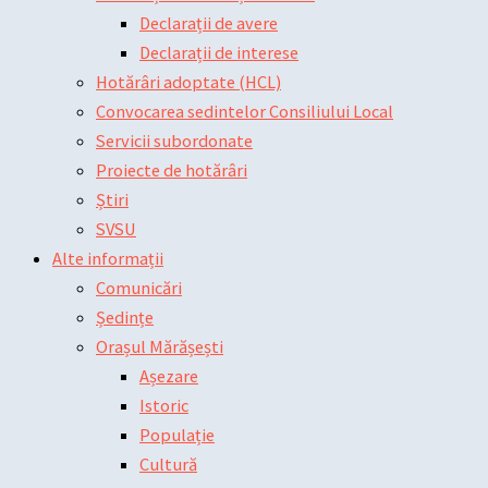
Declarații de avere
Declarații de interese
Hotărâri adoptate (HCL)
Convocarea sedintelor Consiliului Local
Servicii subordonate
Proiecte de hotărâri
Știri
SVSU
Alte informații
Comunicări
Ședințe
Orașul Mărășești
Așezare
Istoric
Populație
Cultură