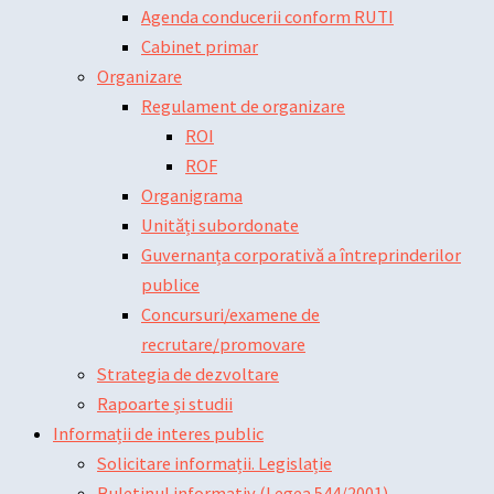
Agenda conducerii conform RUTI
Cabinet primar
Organizare
Regulament de organizare
ROI
ROF
Organigrama
Unități subordonate
Guvernanța corporativă a întreprinderilor
publice
Concursuri/examene de
recrutare/promovare
Strategia de dezvoltare
Rapoarte și studii
Informații de interes public
Solicitare informații. Legislație
Buletinul informativ (Legea 544/2001)