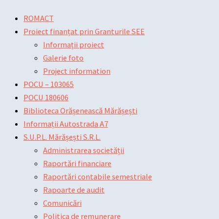
Skip
Main
Main
Post
ROMACT
to
Menu
Menu
navigation
Proiect finanțat prin Granturile SEE
content
Informații proiect
Galerie foto
Project information
POCU – 103065
POCU 180606
Biblioteca Orășenească Mărășești
Informații Autostrada A7
S.U.P.L. Mărășești S.R.L.
Administrarea societății
Raportări financiare
Raportări contabile semestriale
Rapoarte de audit
Comunicări
Politica de remunerare