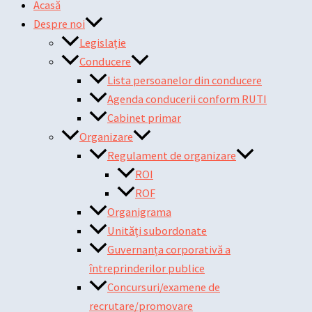
Acasă
Despre noi
Legislație
Conducere
Lista persoanelor din conducere
Agenda conducerii conform RUTI
Cabinet primar
Organizare
Regulament de organizare
ROI
ROF
Organigrama
Unități subordonate
Guvernanța corporativă a
întreprinderilor publice
Concursuri/examene de
recrutare/promovare