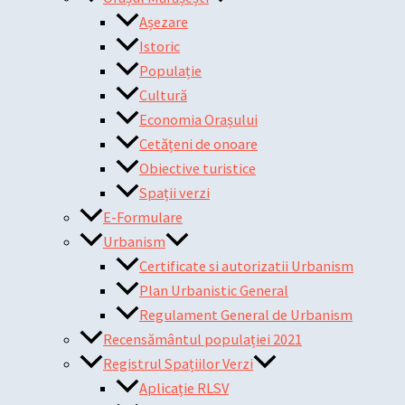
Așezare
Istoric
Populație
Cultură
Economia Orașului
Cetățeni de onoare
Obiective turistice
Spații verzi
E-Formulare
Urbanism
Certificate si autorizatii Urbanism
Plan Urbanistic General
Regulament General de Urbanism
Recensământul populației 2021
Registrul Spațiilor Verzi
Aplicație RLSV