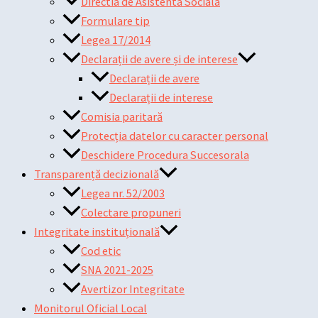
Directia de Asistenta Sociala
Formulare tip
Legea 17/2014
Declarații de avere și de interese
Declarații de avere
Declarații de interese
Comisia paritară
Protecția datelor cu caracter personal
Deschidere Procedura Succesorala
Transparență decizională
Legea nr. 52/2003
Colectare propuneri
Integritate instituțională
Cod etic
SNA 2021-2025
Avertizor Integritate
Monitorul Oficial Local