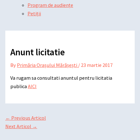
Program de audiențe
Petiții
Anunt licitatie
By
Primăria Orașului Mărășești
/
23 martie 2017
Va rugam sa consultati anuntul pentru licitatia
publica
AICI
←
Previous Articol
Next Articol
→