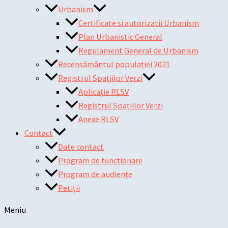
Urbanism
Certificate si autorizatii Urbanism
Plan Urbanistic General
Regulament General de Urbanism
Recensământul populației 2021
Registrul Spațiilor Verzi
Aplicație RLSV
Registrul Spațiilor Verzi
Anexe RLSV
Contact
Date contact
Program de funcționare
Program de audiențe
Petiții
Meniu