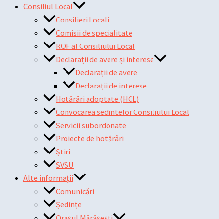
Consiliul Local
Consilieri Locali
Comisii de specialitate
ROF al Consiliului Local
Declarații de avere și interese
Declarații de avere
Declarații de interese
Hotărâri adoptate (HCL)
Convocarea sedintelor Consiliului Local
Servicii subordonate
Proiecte de hotărâri
Știri
SVSU
Alte informații
Comunicări
Ședințe
Orașul Mărășești