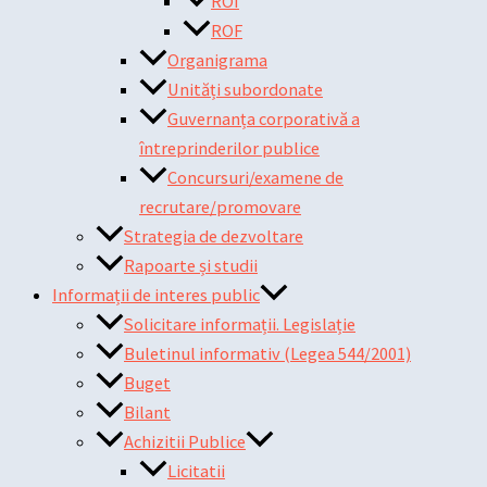
ROI
ROF
Organigrama
Unități subordonate
Guvernanța corporativă a
întreprinderilor publice
Concursuri/examene de
recrutare/promovare
Strategia de dezvoltare
Rapoarte și studii
Informații de interes public
Solicitare informații. Legislație
Buletinul informativ (Legea 544/2001)
Buget
Bilant
Achizitii Publice
Licitatii