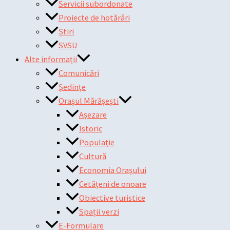
Servicii subordonate
Proiecte de hotărâri
Știri
SVSU
Alte informații
Comunicări
Ședințe
Orașul Mărășești
Așezare
Istoric
Populație
Cultură
Economia Orașului
Cetățeni de onoare
Obiective turistice
Spații verzi
E-Formulare