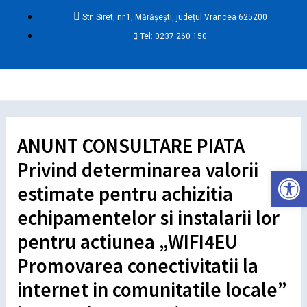
Skip
Post
Str. Siret, nr.1, Mărășești, județul Vrancea 625200
to
navigation
Tel: 0237 260 150
content
Ma
Me
ANUNT CONSULTARE PIATA
Privind determinarea valorii
Deschide ba
estimate pentru achizitia
echipamentelor si instalarii lor
pentru actiunea „WIFI4EU
Promovarea conectivitatii la
internet in comunitatile locale”