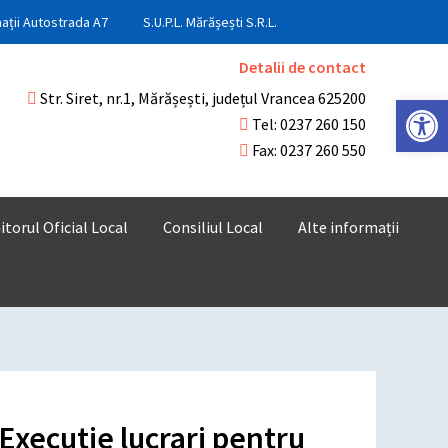
ații Autostrada A7
S.U.P.L. Mărășești S.R.L.
Detalii de contact
Str. Siret, nr.1, Mărășești, județul Vrancea 625200
Deschide ba
Tel: 0237 260 150
Fax: 0237 260 550
torul Oficial Local
Consiliul Local
Alte informații
 Executie lucrari pentru