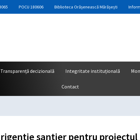
3065
POCU 180606
Biblioteca Orășenească Mărășești
Inform
Transparență decizională
Integritate instituțională
Moni
Contact
dirigentie santier pentru proiectul