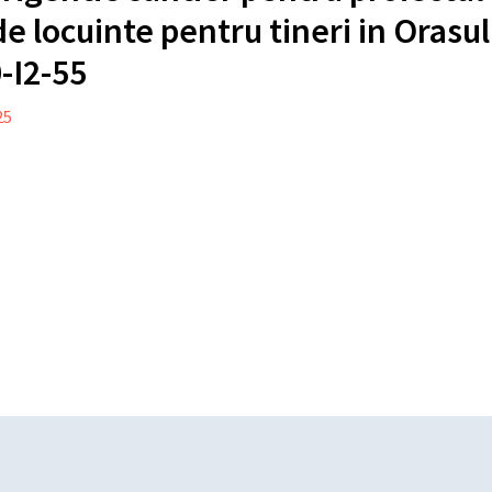
de locuinte pentru tineri in Orasu
0-I2-55
25