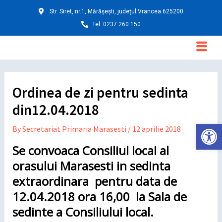
Skip
Post
Str. Siret, nr.1, Mărășești, județul Vrancea 625200
to
navigation
Tel: 0237 260 150
content
Main
Menu
Ordinea de zi pentru sedinta
din12.04.2018
Deschide ba
By
Secretariat Primaria Marasesti
/
12 aprilie 2018
Se convoaca Consiliul local al
orasului Marasesti in sedinta
extraordinara pentru data de
12.04.2018 ora 16,00 la Sala de
sedinte a Consiliului local.