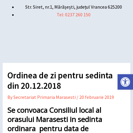
Skip
Post
Str. Siret, nr.1, Mărășești, județul Vrancea 625200
to
navigation
Tel: 0237 260 150
content
Main
Menu
Ordinea de zi pentru sedinta
Deschide ba
din 20.12.2018
By
Secretariat Primaria Marasesti
/
20 februarie 2019
Se convoaca Consiliul local al
orasului Marasesti in sedinta
ordinara pentru data de