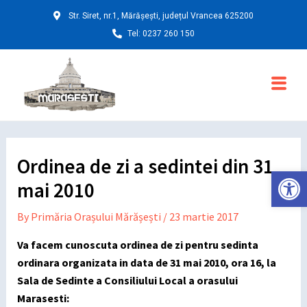
Skip
Post
Str. Siret, nr.1, Mărășești, județul Vrancea 625200
to
navigation
Tel: 0237 260 150
content
Main
Menu
Ordinea de zi a sedintei din 31
Deschide ba
mai 2010
By
Primăria Orașului Mărășești
/
23 martie 2017
Va facem cunoscuta ordinea de zi pentru sedinta
ordinara organizata in data de 31 mai 2010, ora 16, la
Sala de Sedinte a Consiliului Local a orasului
Marasesti: