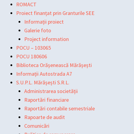
Skip
Main
Main
Post
ROMACT
to
Menu
Menu
navigation
Proiect finanțat prin Granturile SEE
content
Informații proiect
Galerie foto
Project information
POCU – 103065
POCU 180606
Biblioteca Orășenească Mărășești
Informații Autostrada A7
S.U.P.L. Mărășești S.R.L.
Administrarea societății
Raportări financiare
Raportări contabile semestriale
Rapoarte de audit
Comunicări