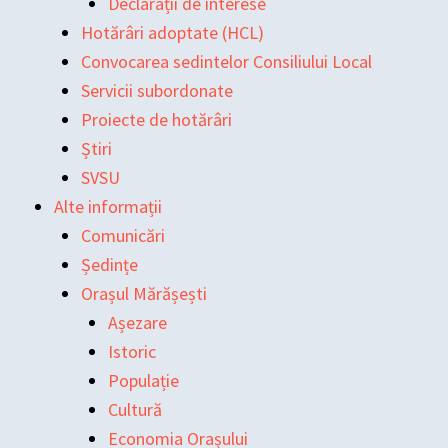
Declarații de interese
Hotărâri adoptate (HCL)
Convocarea sedintelor Consiliului Local
Servicii subordonate
Proiecte de hotărâri
Știri
SVSU
Alte informații
Comunicări
Ședințe
Orașul Mărășești
Așezare
Istoric
Populație
Cultură
Economia Orașului