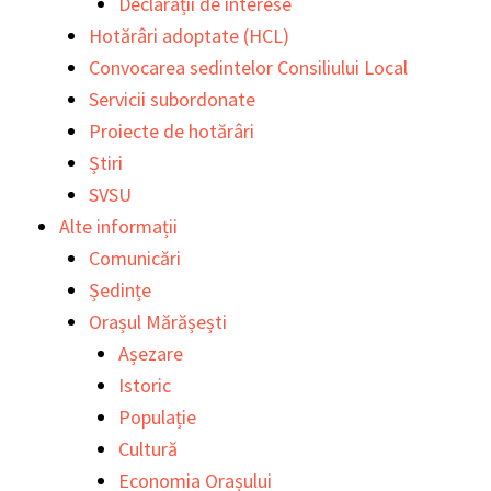
Declarații de interese
Hotărâri adoptate (HCL)
Convocarea sedintelor Consiliului Local
Servicii subordonate
Proiecte de hotărâri
Știri
SVSU
Alte informații
Comunicări
Ședințe
Orașul Mărășești
Așezare
Istoric
Populație
Cultură
Economia Orașului