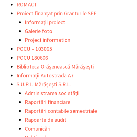
Skip
Main
Main
ROMACT
to
Menu
Menu
Proiect finanțat prin Granturile SEE
content
Informații proiect
Galerie foto
Project information
POCU – 103065
POCU 180606
Biblioteca Orășenească Mărășești
Informații Autostrada A7
S.U.P.L. Mărășești S.R.L.
Administrarea societății
Raportări financiare
Raportări contabile semestriale
Rapoarte de audit
Comunicări