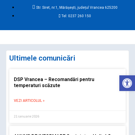
Skip
Str. Siret, nr.1, Mărășești, județul Vrancea 625200
to
Tel: 0237 260 150
content
Ma
Me
Ultimele comunicări
Deschide ba
DSP Vrancea – Recomandări pentru
temperaturi scăzute
VEZI ARTICOLUL »
21 ianuarie 2026