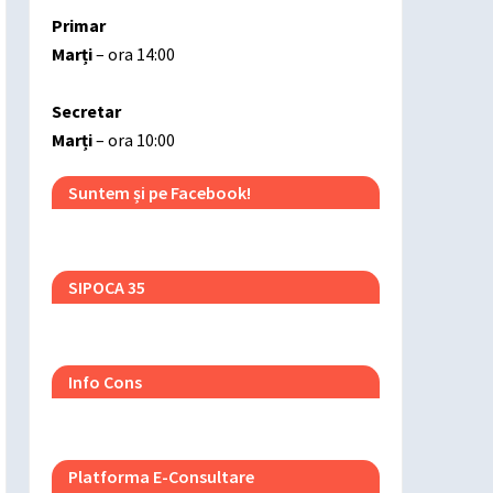
Primar
Marți
– ora 14:00
Secretar
Marți
– ora 10:00
Suntem și pe Facebook!
SIPOCA 35
Info Cons
Platforma E-Consultare