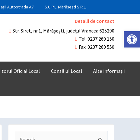
ații Autostrada A7
S.U.P.L. Mărășești S.R.L.
Detalii de contact
Str. Siret, nr.1, Mărășești, județul Vrancea 625200
Deschide ba
Tel: 0237 260 150
Fax: 0237 260 550
torul Oficial Local
Consiliul Local
Alte informații