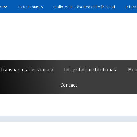
3065
POCU 180606
Biblioteca Orășenească Mărășești
Inform
Transparență decizională
Integritate instituțională
Moni
Contact