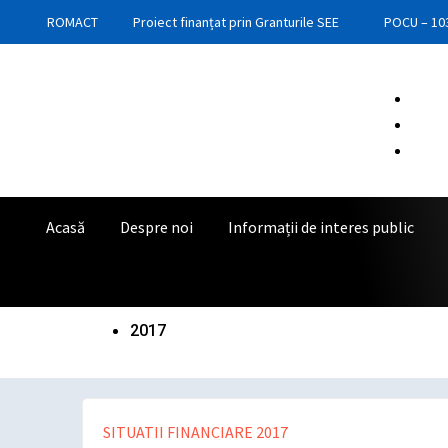
Skip
ROMACT
Proiect finanțat prin Granturile SEE
POCU – 10
to
content
Acasă
Despre noi
Informații de interes public
2017
SITUATII FINANCIARE 2017