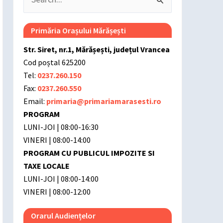
Search
for:
Primăria Orașului Mărășești
Str. Siret, nr.1, Mărășești, județul Vrancea
Cod poștal 625200
Tel:
0237.260.150
Fax:
0237.260.550
Email:
primaria@primariamarasesti.ro
PROGRAM
LUNI-JOI | 08:00-16:30
VINERI | 08:00-14:00
PROGRAM CU PUBLICUL IMPOZITE SI
TAXE LOCALE
LUNI-JOI | 08:00-14:00
VINERI | 08:00-12:00
Orarul Audiențelor